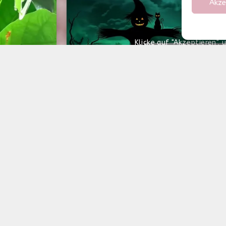
Impressum
Akze
© COPYRIGHT - 2021 LARA-SOPHIE SCHEFFLER
Klicke auf "Akzeptieren",
aktivieren
Cookie-Richtli
Akzeptieren
Werbung: Reisen - staunend, erzählen
ngsvoll