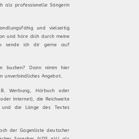
h als professionelle Sängerin
ndlungsfähig und vielseitig
von und höre dich durch meine
eo sende ich dir gerne auf
en buchen? Dann nimm hier
in unverbindliches Angebot.
z.B. Werbung, Hörbuch oder
oder Internet), die Reichweite
um und die Länge des Textes
nach der Gagenliste deutscher
cher Sprecher (VDS e.V.) als