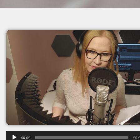
Audio-
00:00
00: