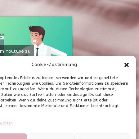
0:40
2:17
2:29
 um Youtube zu
Cookie-Zustimmung
nie
 optimales Erlebnis zu bieten, verwenden wir und eingebettete
ter Technologien wie Cookies, um Geräteinformationen zu speichern
arauf zuzugreifen. Wenn du diesen Technologien zustimmst,
 Daten wie das Surfverhalten oder eindeutige IDs auf dieser
rarbeiten. Wenn du deine Zustimmung nicht erteilst oder
st, können bestimmte Merkmale und Funktionen beeinträchtigt
nt, kindgerecht
rwalten