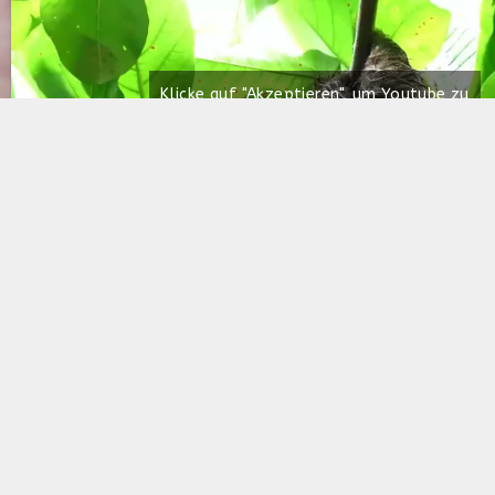
Klicke auf "Akzeptieren", um Youtube zu
aktivieren
Cookie-Richtlinie
Akzeptieren
Werbung: Stromanbieter - traurig, emotional, hoffnu