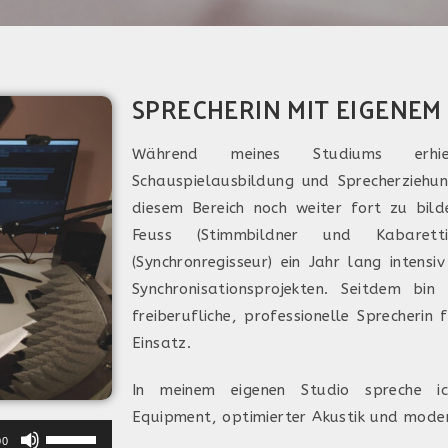
SPRECHERIN MIT EIGENE
Während meines Studiums erhie
Schauspielausbildung und Sprecherziehun
diesem Bereich noch weiter fort zu bil
Feuss (Stimmbildner und Kabarett
(Synchronregisseur) ein Jahr lang intens
Synchronisationsprojekten. Seitdem b
freiberufliche, professionelle Sprecherin 
Einsatz.
In meinem eigenen Studio spreche i
Equipment, optimierter Akustik und mode
Pfeiltasten
00