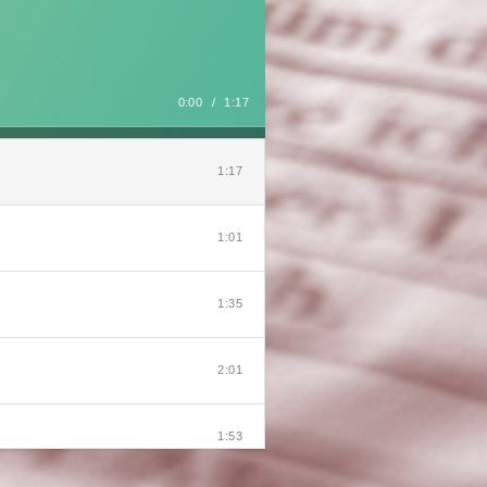
0:00
/
1:17
1:17
1:01
1:35
2:01
1:53