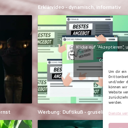
Erklärvideo - dynamisch, informativ
Klicke auf "Akzeptieren",
aktivieren
Cookie-Richtli
Akzeptieren
Um dir ein
Drittanbie
und/oder d
können wir
Website ve
zurückzieh
werden.
Werbung: Duftikuß - gruselig, entspan
ernst
Dienste ve
Datenschutz