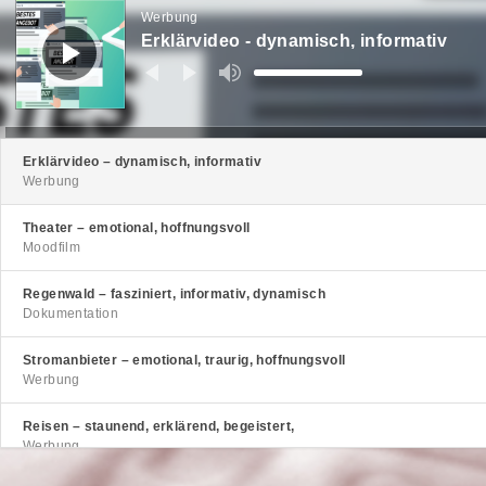
Player
Werbung
Erklärvideo - dynamisch, informativ
Pfeiltasten
Hoch/Runter
benutzen,
um
die
Lautstärke
zu
regeln.
Erklärvideo – dynamisch, informativ
Werbung
Theater – emotional, hoffnungsvoll
Moodfilm
Regenwald – fasziniert, informativ, dynamisch
Dokumentation
Stromanbieter – emotional, traurig, hoffnungsvoll
Werbung
Reisen – staunend, erklärend, begeistert,
Werbung