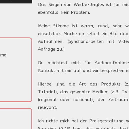
Hoch/Runter
Das Singen von Werbe-Jingles ist für mic
benutzen,
ebenfalls kein Problem.
um
Meine Stimme ist warm, rund, sehr wa
die
einsetzbar. Mache dir selbst ein Bild da
Lautstärke
Aufnahmen. (Synchonarbeiten mit Vid
zu
Anfrage zu.)
regeln.
mme
Du möchtest mich für Audioaufnahm
Kontakt mit mir auf und wir besprechen e
Hierbei sind die Art des Produkts (
Tutorial), das gewählte Medium (z.B. TV 
(regional oder national), der Zeitra
relevant.
Ich richte mich bei der Preisgestaltung 
Sprecher (GDS) bzw. des Verbands deuts